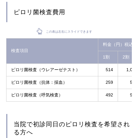
ピロリ菌検査費用
この表は左右にスライドできます
料金（円）税込
検査項目
1割
2割
ピロリ菌検査（ウレアーゼテスト）
514
1,028
ピロリ菌検査（抗体：採血）
259
518
ピロリ菌検査（呼気検査）
492
984
当院で初診同日のピロリ検査を希望され
る方へ