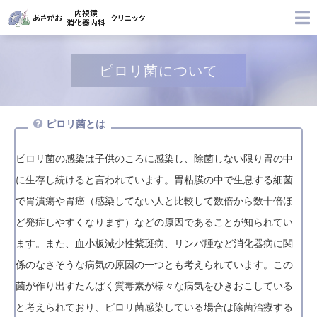
ピロリ菌について
ピロリ菌とは
ピロリ菌の感染は⼦供のころに感染し、除菌しない限り胃の中
に生存し続けると⾔われています。胃粘膜の中で⽣息する細菌
で胃潰瘍や胃癌（感染してない⼈と⽐較して数倍から数十倍ほ
ど発症しやすくなります）などの原因であることが知られてい
ます。また、⾎⼩板減少性紫斑病、リンパ腫など消化器病に関
係のなさそうな病気の原因の⼀つとも考えられています。この
菌が作り出すたんぱく質毒素が様々な病気をひきおこしている
と考えられており、ピロリ菌感染している場合は除菌治療する